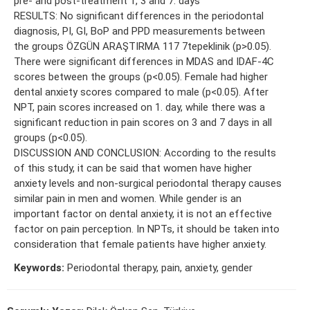
pre- and post-treatment 1, 3 and 7. days
RESULTS: No significant differences in the periodontal
diagnosis, PI, GI, BoP and PPD measurements between
the groups ÖZGÜN ARAŞTIRMA 117 7tepeklinik (p>0.05).
There were significant differences in MDAS and IDAF-4C
scores between the groups (p<0.05). Female had higher
dental anxiety scores compared to male (p<0.05). After
NPT, pain scores increased on 1. day, while there was a
significant reduction in pain scores on 3 and 7 days in all
groups (p<0.05).
DISCUSSION AND CONCLUSION: According to the results
of this study, it can be said that women have higher
anxiety levels and non-surgical periodontal therapy causes
similar pain in men and women. While gender is an
important factor on dental anxiety, it is not an effective
factor on pain perception. In NPTs, it should be taken into
consideration that female patients have higher anxiety.
Keywords:
Periodontal therapy, pain, anxiety, gender