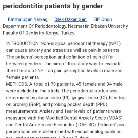
periodontitis patients by gender
Fatma Uçan Yarkaç
,
Dilek Özkan Şen
,
Elif Öncü
Department Of Periodontology, Necmettin Erbakan Univercity
Faculty Of Dentistry, Konya, Turkey
INTRODUCTION: Non-surgical periodontal therapy (NPT)
can cause anxiety and stress as well as pain in patients.
The patients' perception and definition of pain differ
between genders. The aim of this study was to evaluate
the effects of NPT on pain perception levels in male and
female patients.
METHODS: A total of 79 patients, 45 female and 34 male
were included in the study. The periodontal status was
determined by plaque index (PI), gingival index (GI), bleeding
on probing (BoP), and probing pocket depth (PPD)
measurements. Anxiety and fear levels of patients were
measured with the Modified Dental Anxiety Scale (MDAS)
and Dental Anxiety and Fear index (IDAF-4C). Patients’ pain
perceptions were determined with visual analog scale on