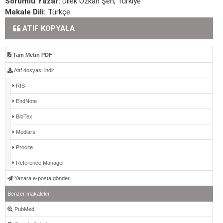
Sorumlu Yazar:
Dilek Özkan Şen, Türkiye
Makale Dili:
Türkçe
ATIF KOPYALA
Tam Metin PDF
Atıf dosyası indir
RIS
EndNote
BibTex
Medlars
Procite
Reference Manager
Yazara e-posta gönder
Benzer makaleler
PubMed