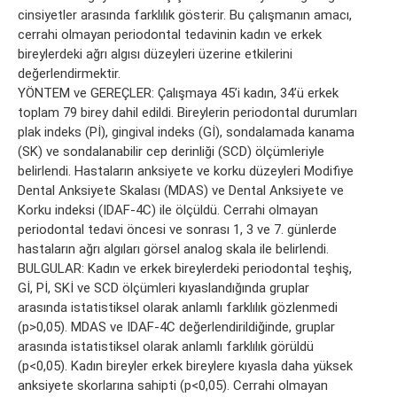
cinsiyetler arasında farklılık gösterir. Bu çalışmanın amacı,
cerrahi olmayan periodontal tedavinin kadın ve erkek
bireylerdeki ağrı algısı düzeyleri üzerine etkilerini
değerlendirmektir.
YÖNTEM ve GEREÇLER: Çalışmaya 45’i kadın, 34’ü erkek
toplam 79 birey dahil edildi. Bireylerin periodontal durumları
plak indeks (Pİ), gingival indeks (Gİ), sondalamada kanama
(SK) ve sondalanabilir cep derinliği (SCD) ölçümleriyle
belirlendi. Hastaların anksiyete ve korku düzeyleri Modifiye
Dental Anksiyete Skalası (MDAS) ve Dental Anksiyete ve
Korku indeksi (IDAF-4C) ile ölçüldü. Cerrahi olmayan
periodontal tedavi öncesi ve sonrası 1, 3 ve 7. günlerde
hastaların ağrı algıları görsel analog skala ile belirlendi.
BULGULAR: Kadın ve erkek bireylerdeki periodontal teşhiş,
Gİ, Pİ, SKİ ve SCD ölçümleri kıyaslandığında gruplar
arasında istatistiksel olarak anlamlı farklılık gözlenmedi
(p>0,05). MDAS ve IDAF-4C değerlendirildiğinde, gruplar
arasında istatistiksel olarak anlamlı farklılık görüldü
(p<0,05). Kadın bireyler erkek bireylere kıyasla daha yüksek
anksiyete skorlarına sahipti (p<0,05). Cerrahi olmayan