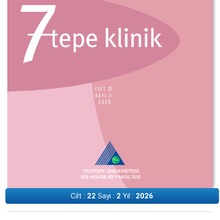
Cilt :
22
Sayı :
2
Yıl :
2026