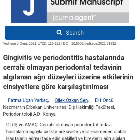
Search
Yeditepe J Dent. 2021; 17(2):
116-122 | DOI:
10.5505/yeditepe.2021.31932
Gingivitis ve periodontitis hastalarında
cerrahi olmayan periodontal tedavinin
algılanan ağrı düzeyleri üzerine etkilerinin
cinsiyetlere göre karşılaştırılması
Fatma Uçan Yarkaç
,
Dilek Özkan Şen
,
Elif Öncü
Necmettin Erbakan Üniversitesi Diş Hekimliği Fakültesi,
Periodontoloji A.D., Konya
GİRİŞ ve AMAÇ: Cerrahi olmayan periodontal tedavi
hastalarda ağrıyla birlikte anksiyete ve strese neden olabilir.
Hastaların ağrıyı ifade ediş şekilleri ve bireylerin ağrı algıları