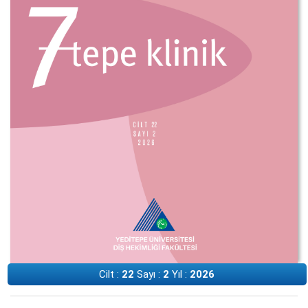
Cilt :
22
Sayı :
2
Yıl :
2026