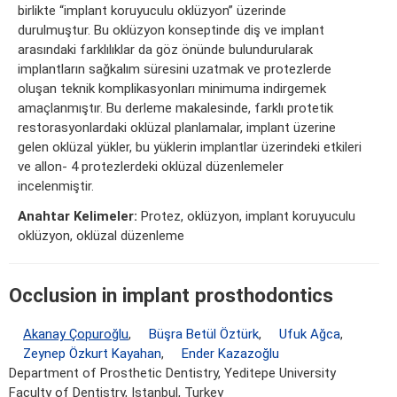
birlikte “implant koruyuculu oklüzyon” üzerinde
durulmuştur. Bu oklüzyon konseptinde diş ve implant
arasındaki farklılıklar da göz önünde bulundurularak
implantların sağkalım süresini uzatmak ve protezlerde
oluşan teknik komplikasyonları minimuma indirgemek
amaçlanmıştır. Bu derleme makalesinde, farklı protetik
restorasyonlardaki oklüzal planlamalar, implant üzerine
gelen oklüzal yükler, bu yüklerin implantlar üzerindeki etkileri
ve allon- 4 protezlerdeki oklüzal düzenlemeler
incelenmiştir.
Anahtar Kelimeler:
Protez, oklüzyon, implant koruyuculu
oklüzyon, oklüzal düzenleme
Occlusion in implant prosthodontics
Akanay Çopuroğlu
,
Büşra Betül Öztürk
,
Ufuk Ağca
,
Zeynep Özkurt Kayahan
,
Ender Kazazoğlu
Department of Prosthetic Dentistry, Yeditepe University
Faculty of Dentistry, Istanbul, Turkey