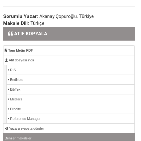
Sorumlu Yazar:
Akanay Çopuroğlu, Türkiye
Makale Dili:
Türkçe
ATIF KOPYALA
Tam Metin PDF
Atıf dosyası indir
RIS
EndNote
BibTex
Medlars
Procite
Reference Manager
Yazara e-posta gönder
Benzer makaleler