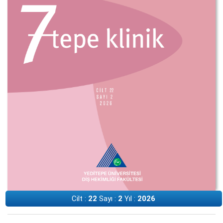
Cilt :
22
Sayı :
2
Yıl :
2026