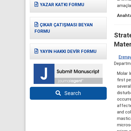
YAZAR KATKI FORMU
amaçlan
Anahta
ÇIKAR ÇATIŞMASI BEYAN
FORMU
Strat
Mater
YAYIN HAKKI DEVİR FORMU
Erenay
Departme
Molar I
first p
several
Search
disturb
occurre
affecte
and col
mastica
micros