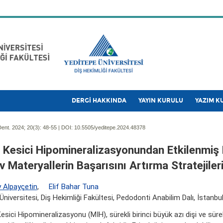
DERGİ HAKKINDA
YAYIN KURULU
YAZIM K
ent. 2024; 20(3):
48-55 | DOI:
10.5505/yeditepe.2024.48378
 Kesici Hipomineralizasyonundan Etkilenmiş 
 Materyallerin Başarısını Artırma Stratejiler
 Alpayçetin
,
Elif Bahar Tuna
Üniversitesi, Diş Hekimliği Fakültesi, Pedodonti Anabilim Dalı, İstanbu
esici Hipomineralizasyonu (MIH), sürekli birinci büyük azı dişi ve sürek