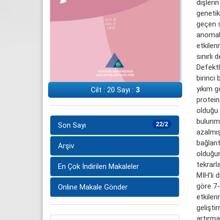
dişlerin
genetik
geçen s
anomali
etkilen
sınırlı
Defektl
birinci
yıkım g
Cilt : 20 Sayı :
3
protein
olduğu 
bulunmu
Son Sayı
22/2
azalmış
bağlant
Arşiv
olduğun
tekrarl
En Çok İndirilen Makaleler
MIH’li 
göre 7-
Online Makale Gönder
etkilen
gelişti
artırmak