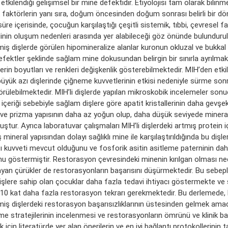
 etkilendiği gelişimsel bir mine defektidir. Etiyolojisi tam olarak bilinm
 faktörlerin yanı sıra, doğum öncesinden doğum sonrası belirli bir 
üre içerisinde, çocuğun karşılaştığı çeşitli sistemik, tıbbi, çevresel f
nin oluşum nedenleri arasında yer alabileceği göz önünde bulundurul
miş dişlerde görülen hipomineralize alanlar kuronun okluzal ve bukkal
 defektler şeklinde sağlam mine dokusundan belirgin bir sınırla ayrılmak
erin boyutları ve renkleri değişkenlik gösterebilmektedir. MIH’den etki
 büyük azı dişlerinde çiğneme kuvvetlerinin etkisi nedeniyle sürme son
örülebilmektedir. MIH’li dişlerde yapılan mikroskobik incelemeler sonu
 içeriği sebebiyle sağlam dişlere göre apatit kristallerinin daha gevş
ve prizma yapısının daha az yoğun olup, daha düşük seviyede mineral 
ştur. Ayrıca laboratuvar çalışmaları MIH’li dişlerdeki artmış protein iç
 mineral yapısından dolayı sağlıklı mine ile karşılaştırıldığında bu dişl
ı kuvveti mevcut olduğunu ve fosforik asitin asitleme paterninin dah
u göstermiştir. Restorasyon çevresindeki minenin kırılgan olması ne
ayan çürükler de restorasyonların başarısını düşürmektedir. Bu sebepl
dişlere sahip olan çocuklar daha fazla tedavi ihtiyacı göstermekte ve sa
10 kat daha fazla restorasyon tekrarı gerekmektedir. Bu derlemede,
miş dişlerdeki restorasyon başarısızlıklarının üstesinden gelmek ama
rme stratejilerinin incelenmesi ve restorasyonların ömrünü ve klinik ba
 için literatürde yer alan önerilerin ve en iyi bağlantı protokollerinin t