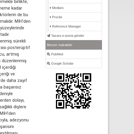
emekle birlikte,
döneme kadar
Medlars
aktörlerin de bu
Procite
malıdır. MIH’den
Reference Manager
 yüzeylerinde
tadır.
Yazara e-posta gönder
lenmiş sürekli
Benzer makaleler
rası posterüptif
cu, artmış
PubMed
ek düzenlenmiş
Google Scholar
içerdiği
eriği ve
erde daha zayıf
a başarısız
deniyle
erden dolayı,
ğlıklı dişlere
 MIH’den
cıyla, adezyonu
şarısını
anıtılması