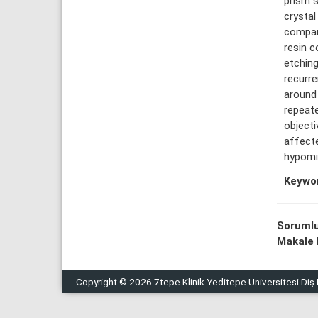
prism s
crystal
compare
resin c
etching
recurre
around 
repeate
objecti
affecte
hypomi
Keywo
Sorumlu
Makale D
Copyright © 2026 7tepe Klinik Yeditepe Üniversitesi Diş H