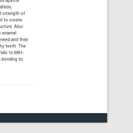
ed apatite
ition,
d strength of
d to create
ucture. Also
le enamel
need and their
hy teeth. The
rials to MIH-
e bonding to