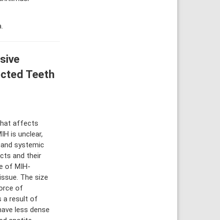
.
sive
ected Teeth
that affects
H is unclear,
s and systemic
cts and their
e of MIH-
issue. The size
orce of
 a result of
have less dense