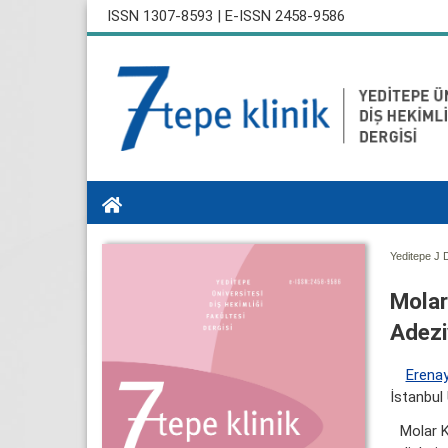
ISSN 1307-8593 | E-ISSN 2458-9586
Yeditepe J D
Molar
Adeziv
Erenay
İstanbul 
Molar K