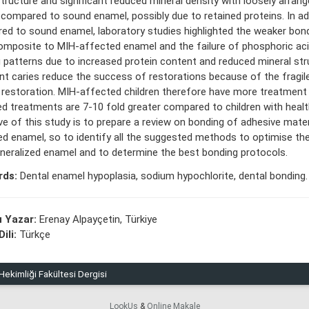
tructure and significant reduced mineral density with loosely arrang
 compared to sound enamel, possibly due to retained proteins. In add
d to sound enamel, laboratory studies highlighted the weaker bon
omposite to MIH-affected enamel and the failure of phosphoric aci
 patterns due to increased protein content and reduced mineral str
nt caries reduce the success of restorations because of the fragi
restoration. MIH-affected children therefore have more treatment 
d treatments are 7-10 fold greater compared to children with healt
ve of this study is to prepare a review on bonding of adhesive mate
d enamel, so to identify all the suggested methods to optimise th
neralized enamel and to determine the best bonding protocols.
rds:
Dental enamel hypoplasia, sodium hypochlorite, dental bonding.
 Yazar:
Erenay Alpayçetin, Türkiye
ili:
Türkçe
ekimliği Fakültesi Dergisi
LookUs
&
Online Makale