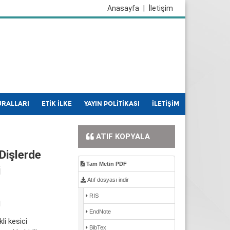
Anasayfa
|
İletişim
URALLARI
ETİK İLKE
YAYIN POLİTİKASI
İLETİŞİM
ATIF KOPYALA
Dişlerde
Tam Metin PDF
i
Atıf dosyası indir
RIS
l
EndNote
li kesici
BibTex