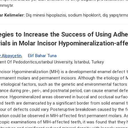
mıştır.
r Kelimeler:
Diş minesi hipoplazisi, sodium hipoklorit, diş yapıştırma
egies to Increase the Success of Using Adhe
ials in Molar Incisor Hypomineralization-aff
 Alpayçetin
,
Elif Bahar Tuna
nt Of Pedodontics,ıstanbul University, İstanbul, Turkey
ncisor Hypomineralization (MIH) is a developmental enamel defect 
ermanent molars and permanent incisors. Although the etiology of MI
 etiological factors, such as the genetic and environmental factor
ance during pre-, peri-, and postnatal period, can cause enamel defe
nce. Hypomineralized areas observed in buccal and occlusal surfac
d teeth are demarcated by a significant border from solid enamel t
our of defects could vary. Posteruptive breakdown caused by the f
tion could be observed in MIH-affected first permanent molars. As
copic examinations of MIH-affected teeth, it was found that they 