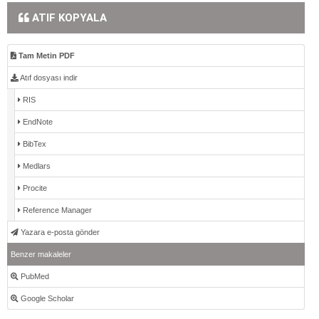
ATIF KOPYALA
Tam Metin PDF
Atıf dosyası indir
RIS
EndNote
BibTex
Medlars
Procite
Reference Manager
Yazara e-posta gönder
Benzer makaleler
PubMed
Google Scholar