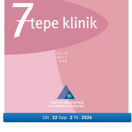
Cilt :
22
Sayı :
2
Yıl :
2026