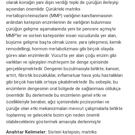
olarak konağın yani dişin verdiği tepki de çürüğün ilerleyişi
açısından önemlidir. Çürükteki matriks
metalloproteinazların (MMP) varlığının kanıtlanmasının
ardından katepsin enzimlerinin de varlığının bulunması
çürüğün gelişme aşamalarında yeni bir pencere açmıştır.
MMP’ler ve sistein katepsinler insan vücudunda yer alan,
büyüme gelişme başta olmak üzere; yara iyileşmesi, kemik
remodellingi, hormon metabolizması gibi birçok olayda
görev alan enzimlerdir. Vücutta yer alan çoğu enzim gibi
varlıkları ve işleyişleri muhteşem bir denge içerisinde
gerçekleşmektedir. Dengenin bozulmasıyla birlikte; kanser,
artrit, fibrotik bozukluklar, inflamatuar hava yolu hastalıkları
gibi birçok hastalık ortaya çıkabilmektedir. Bu sebeple, bu
enzimlerin dengesinin oral bölgede de sağlanması oldukça
önemlidir. Bu derlemede bu enzimlerin genel etki ve
özellikleriyle beraber, ağız içerisindeki pozisyonları ve
çürüğe olan etki mekanizmaları mevcut çalışmalarla birlikte
toplanmış ve gelecekte bizim için neden önemli
olabileceklerini göstermek amacıyla derlenmiştir.
Anahtar Kelimeler:
Sistein katepsin, matriks